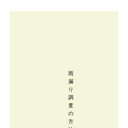
雨
漏
り
調
査
の
方