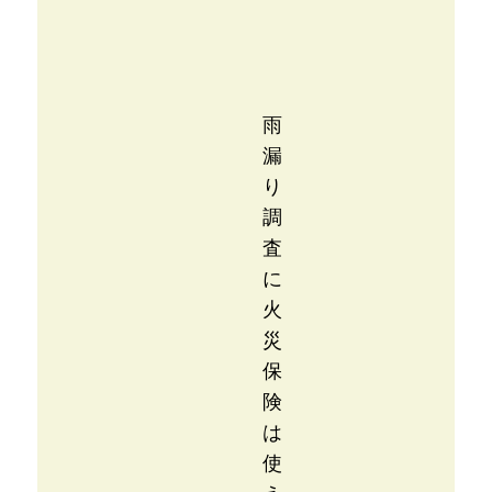
雨
漏
り
調
査
に
火
災
保
険
は
使