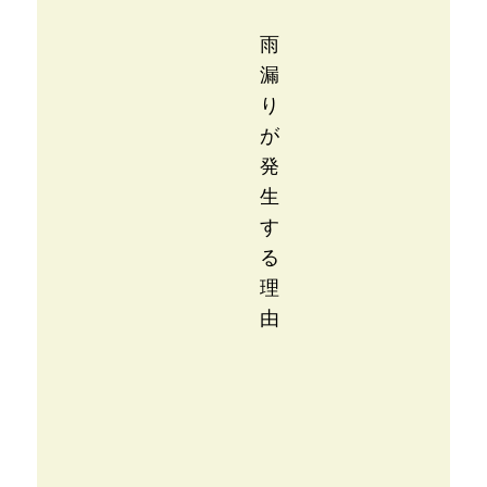
雨
漏
り
が
発
生
す
る
理
由