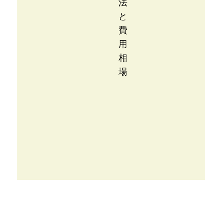
法
と
費
用
相
場